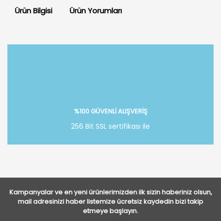
Ürün Bilgisi
Ürün Yorumları
Bu ürüne ilk yorumu siz yapın!
Yorum Yaz
%100 GÜVENLİ ALIŞVERİŞ
256 Bit SSL sertifikası ile
Kampanyalar ve en yeni ürünlerimizden ilk sizin haberiniz olsun,
mail adresinizi haber listemize ücretsiz kaydedin bizi takip
etmeye başlayın.