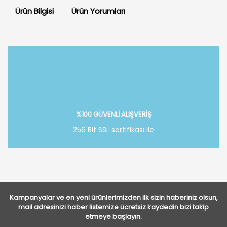
Ürün Bilgisi
Ürün Yorumları
Bu ürüne ilk yorumu siz yapın!
Yorum Yaz
%100 GÜVENLİ ALIŞVERİŞ
256 Bit SSL sertifikası ile
Kampanyalar ve en yeni ürünlerimizden ilk sizin haberiniz olsun,
mail adresinizi haber listemize ücretsiz kaydedin bizi takip
etmeye başlayın.