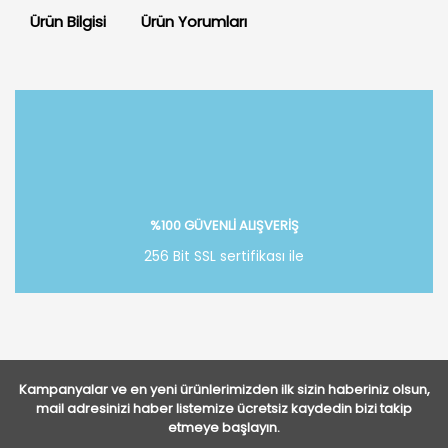
Ürün Bilgisi
Ürün Yorumları
Bu ürüne ilk yorumu siz yapın!
Yorum Yaz
%100 GÜVENLİ ALIŞVERİŞ
256 Bit SSL sertifikası ile
Kampanyalar ve en yeni ürünlerimizden ilk sizin haberiniz olsun,
mail adresinizi haber listemize ücretsiz kaydedin bizi takip
etmeye başlayın.