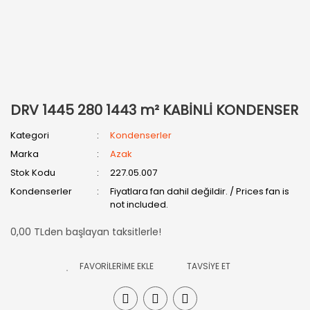
DRV 1445 280 1443 m² KABİNLİ KONDENSER
Kategori
Kondenserler
Marka
Azak
Stok Kodu
227.05.007
Kondenserler
Fiyatlara fan dahil değildir. / Prices fan is
not included.
0,00 TLden başlayan taksitlerle!
TAVSİYE ET