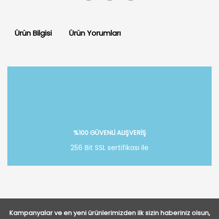
Ürün Bilgisi
Ürün Yorumları
Bu ürüne ilk yorumu siz yapın!
Yorum Yaz
%100 GÜVENLİ ALIŞVERİŞ
256 Bit SSL sertifikası ile
Kampanyalar ve en yeni ürünlerimizden ilk sizin haberiniz olsun,