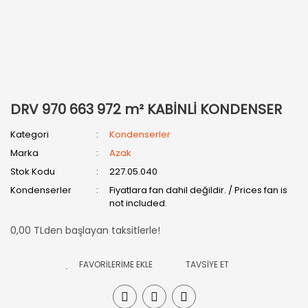
DRV 970 663 972 m² KABİNLİ KONDENSER
Kategori
Kondenserler
Marka
Azak
Stok Kodu
227.05.040
Kondenserler
Fiyatlara fan dahil değildir. / Prices fan is
not included.
0,00 TLden başlayan taksitlerle!
TAVSİYE ET