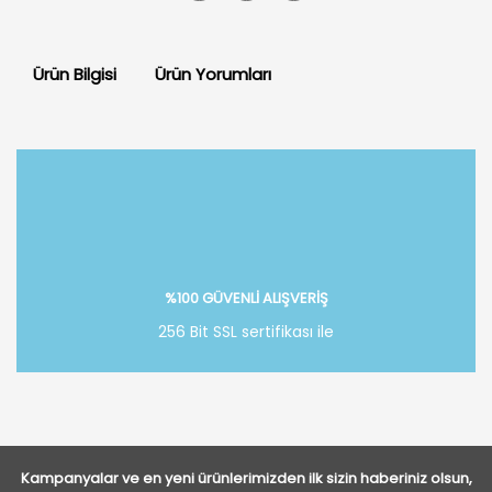
Ürün Bilgisi
Ürün Yorumları
Bu ürüne ilk yorumu siz yapın!
Yorum Yaz
%100 GÜVENLİ ALIŞVERİŞ
256 Bit SSL sertifikası ile
Kampanyalar ve en yeni ürünlerimizden ilk sizin haberiniz olsun,