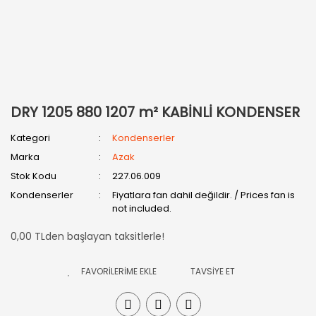
DRY 1205 880 1207 m² KABİNLİ KONDENSER
Kategori
Kondenserler
Marka
Azak
Stok Kodu
227.06.009
Kondenserler
Fiyatlara fan dahil değildir. / Prices fan is
not included.
0,00 TLden başlayan taksitlerle!
TAVSİYE ET