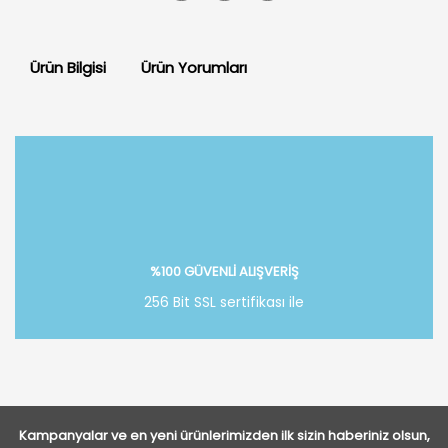
Ürün Bilgisi
Ürün Yorumları
Bu ürüne ilk yorumu siz yapın!
Yorum Yaz
%100 GÜVENLİ ALIŞVERİŞ
256 Bit SSL sertifikası ile
Kampanyalar ve en yeni ürünlerimizden ilk sizin haberiniz olsun,