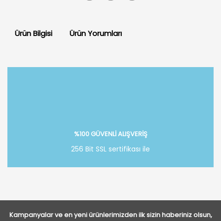
Ürün Bilgisi
Ürün Yorumları
Bu ürüne ilk yorumu siz yapın!
Yorum Yaz
%100 GÜVENLİ ALIŞVERİŞ
256 Bit SSL sertifikası ile
Kampanyalar ve en yeni ürünlerimizden ilk sizin haberiniz olsun,