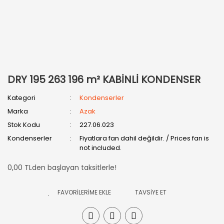
DRY 195 263 196 m² KABİNLİ KONDENSER
Kategori
Kondenserler
Marka
Azak
Stok Kodu
227.06.023
Kondenserler
Fiyatlara fan dahil değildir. / Prices fan is
not included.
0,00 TLden başlayan taksitlerle!
TAVSİYE ET