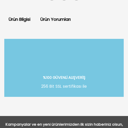
Ürün Bilgisi
Ürün Yorumları
Bu ürüne ilk yorumu siz yapın!
Yorum Yaz
%100 GÜVENLİ ALIŞVERİŞ
256 Bit SSL sertifikası ile
Kampanyalar ve en yeni ürünlerimizden ilk sizin haberiniz olsun,