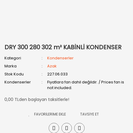
DRY 300 280 302 m² KABİNLİ KONDENSER
Kategori
Kondenserler
Marka
Azak
Stok Kodu
227.06.033
Kondenserler
Fiyatlara fan dahil değildir. / Prices fan is
not included.
0,00 TLden başlayan taksitlerle!
TAVSİYE ET