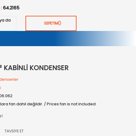
 :
64.2165
ya da
SEPETİM
(
)
² KABİNLİ KONDENSER
denserler
k
06.062
tlara fan dahil değildir. / Prices fan is not included.
e!
TAVSİYE ET