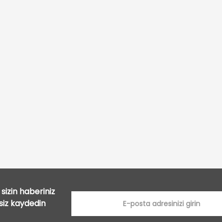
Bu ürüne ilk yorumu siz yapın!
Yorum Yaz
sizin haberiniz
tsiz kaydedin