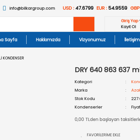
USD :
47.6799
EUR :
54.9559
GBP
info@bilkargroup.com
Giriş Yap
Kayıt Ol
a Sayfa
Hakkımızda
Vizyonumuz
İletişim
Lİ KONDENSER
DRY 640 863 637 m
Kategori
Kon
Marka
Aza
Stok Kodu
227.
Kondenserler
Fiya
0,00 TLden başlayan taksitlerl