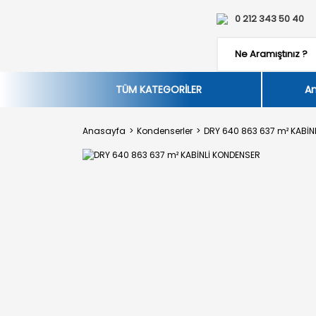
0 212 343 50 40
TÜM KATEGORİLER
An
Anasayfa
Kondenserler
DRY 640 863 637 m² KABİN