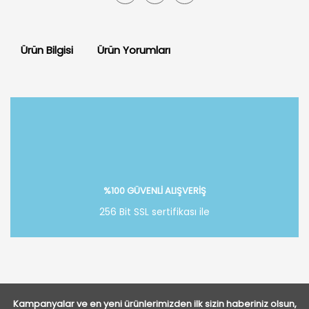
Ürün Bilgisi
Ürün Yorumları
Bu ürüne ilk yorumu siz yapın!
Yorum Yaz
%100 GÜVENLİ ALIŞVERİŞ
256 Bit SSL sertifikası ile
Kampanyalar ve en yeni ürünlerimizden ilk sizin haberiniz olsun,