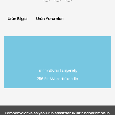
Ürün Bilgisi
Ürün Yorumları
Bu ürüne ilk yorumu siz yapın!
Yorum Yaz
%100 GÜVENLİ ALIŞVERİŞ
256 Bit SSL sertifikası ile
Kampanyalar ve en yeni ürünlerimizden ilk sizin haberiniz olsun,