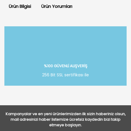
Ürün Bilgisi
Ürün Yorumları
Bu ürüne ilk yorumu siz yapın!
Yorum Yaz
%100 GÜVENLİ ALIŞVERİŞ
256 Bit SSL sertifikası ile
Kampanyalar ve en yeni ürünlerimizden ilk sizin haberiniz olsun,
mail adresinizi haber listemize ücretsiz kaydedin bizi takip
etmeye başlayın.