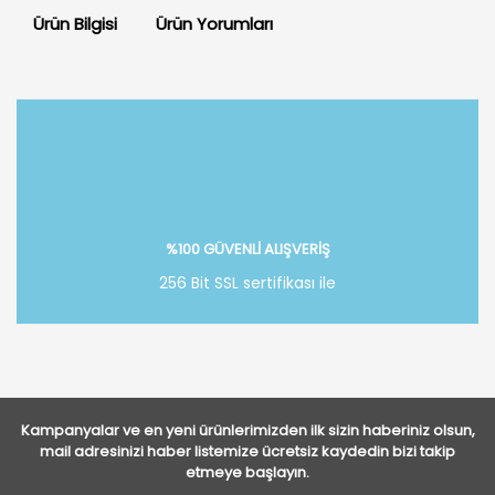
Ürün Bilgisi
Ürün Yorumları
Bu ürüne ilk yorumu siz yapın!
Yorum Yaz
%100 GÜVENLİ ALIŞVERİŞ
256 Bit SSL sertifikası ile
Kampanyalar ve en yeni ürünlerimizden ilk sizin haberiniz olsun,
mail adresinizi haber listemize ücretsiz kaydedin bizi takip
etmeye başlayın.