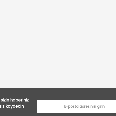
Bu ürüne ilk yorumu siz yapın!
Yorum Yaz
sizin haberiniz
tsiz kaydedin