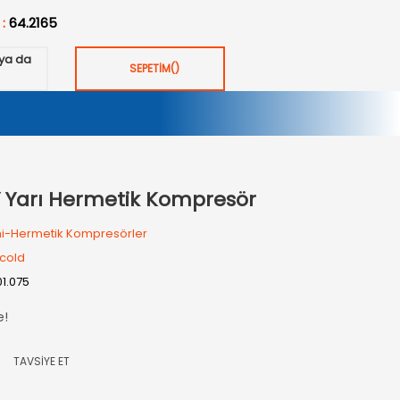
 :
64.2165
ya da
SEPETİM
(
)
 Y Yarı Hermetik Kompresör
i-Hermetik Kompresörler
cold
01.075
e!
TAVSİYE ET