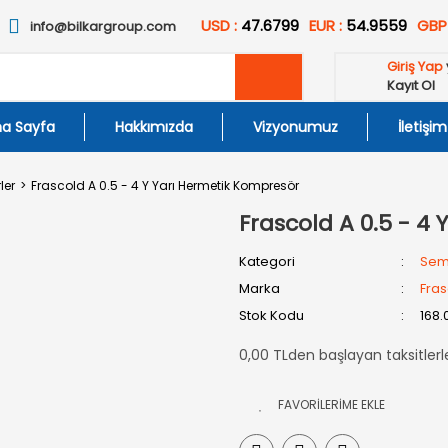
USD :
47.6799
EUR :
54.9559
GBP
info@bilkargroup.com
Giriş Yap
Kayıt Ol
a Sayfa
Hakkımızda
Vizyonumuz
İletişim
ler
Frascold A 0.5 - 4 Y Yarı Hermetik Kompresör
Frascold A 0.5 - 4
Kategori
Sem
Marka
Fras
Stok Kodu
168.
0,00 TLden başlayan taksitlerl