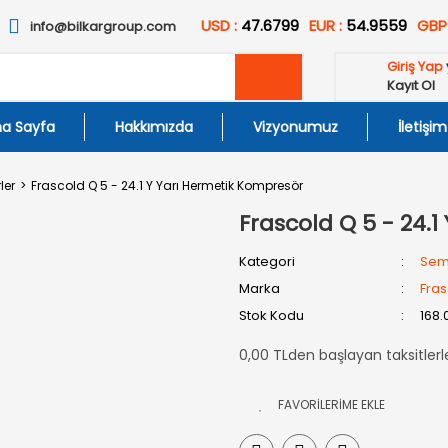
USD :
47.6799
EUR :
54.9559
GBP
info@bilkargroup.com
Giriş Yap
Kayıt Ol
a Sayfa
Hakkımızda
Vizyonumuz
İletişim
ler
Frascold Q 5 - 24.1 Y Yarı Hermetik Kompresör
Frascold Q 5 - 24.
Kategori
Sem
Marka
Fras
Stok Kodu
168.
0,00 TLden başlayan taksitlerl