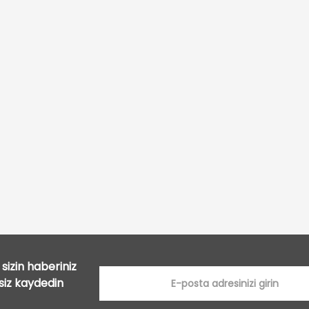
Bu ürüne ilk yorumu siz yapın!
Yorum Yaz
sizin haberiniz
tsiz kaydedin