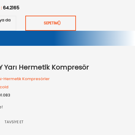
 :
64.2165
ya da
SEPETİM
(
)
1 Y Yarı Hermetik Kompresör
i-Hermetik Kompresörler
cold
01.083
e!
TAVSİYE ET