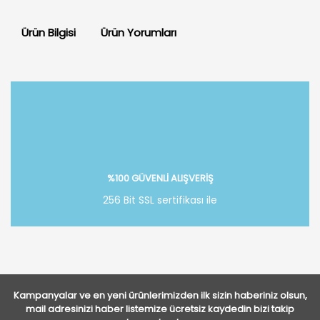
Ürün Bilgisi
Ürün Yorumları
Bu ürüne ilk yorumu siz yapın!
Yorum Yaz
%100 GÜVENLİ ALIŞVERİŞ
256 Bit SSL sertifikası ile
Kampanyalar ve en yeni ürünlerimizden ilk sizin haberiniz olsun,
mail adresinizi haber listemize ücretsiz kaydedin bizi takip