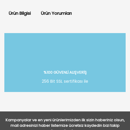
Ürün Bilgisi
Ürün Yorumları
Bu ürüne ilk yorumu siz yapın!
Yorum Yaz
%100 GÜVENLİ ALIŞVERİŞ
256 Bit SSL sertifikası ile
Kampanyalar ve en yeni ürünlerimizden ilk sizin haberiniz olsun,
mail adresinizi haber listemize ücretsiz kaydedin bizi takip