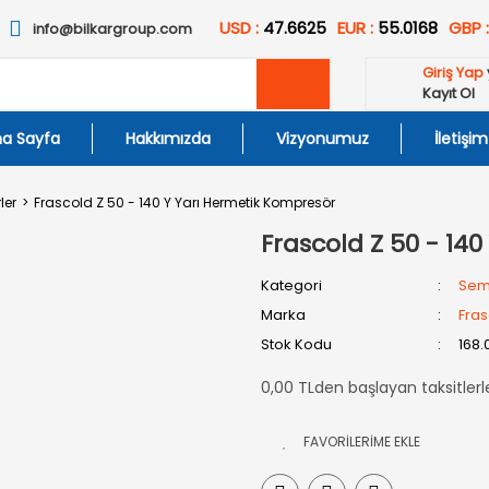
USD :
47.6625
EUR :
55.0168
GBP 
info@bilkargroup.com
Giriş Yap
Kayıt Ol
a Sayfa
Hakkımızda
Vizyonumuz
İletişim
ler
Frascold Z 50 - 140 Y Yarı Hermetik Kompresör
Frascold Z 50 - 14
Kategori
Sem
Marka
Fras
Stok Kodu
168.
0,00 TLden başlayan taksitlerl