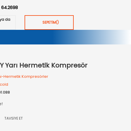
:
64.2698
ya da
SEPETİM
(
)
0 Y Yarı Hermetik Kompresör
i-Hermetik Kompresörler
cold
01.088
e!
TAVSİYE ET