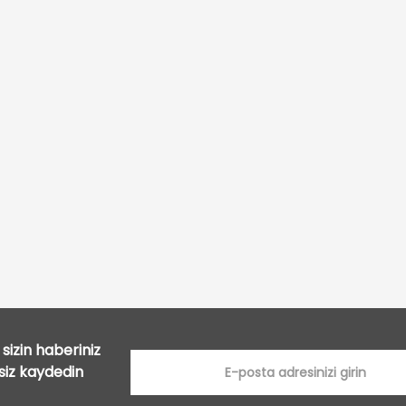
Bu ürüne ilk yorumu siz yapın!
Yorum Yaz
sizin haberiniz
tsiz kaydedin