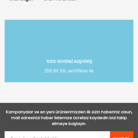
Bu ürüne ilk yorumu siz yapın!
Yorum Yaz
%100 GÜVENLİ ALIŞVERİŞ
256 Bit SSL sertifikası ile
Kampanyalar ve en yeni ürünlerimizden ilk sizin haberiniz olsun,
mail adresinizi haber listemize ücretsiz kaydedin bizi takip
etmeye başlayın.