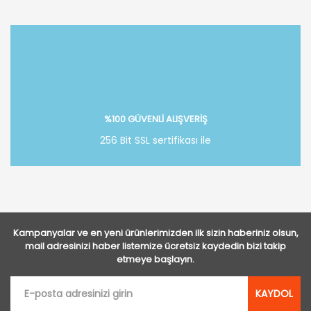
Bu ürüne ilk yorumu siz yapın!
Yorum Yaz
%100 GÜVENLİ ALIŞVERİŞ
256 Bit SSL sertifikası ile
Kampanyalar ve en yeni ürünlerimizden ilk sizin haberiniz olsun,
mail adresinizi haber listemize ücretsiz kaydedin bizi takip
etmeye başlayın.
KAYDOL