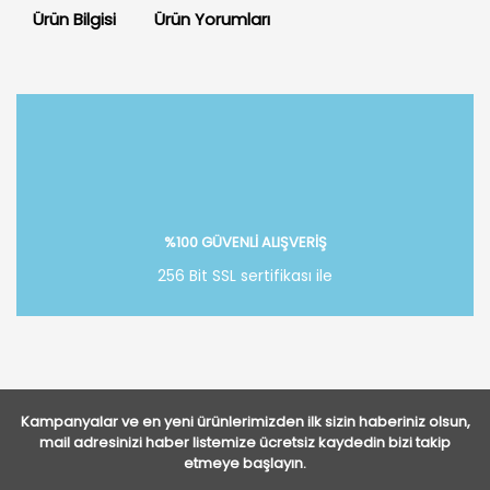
Ürün Bilgisi
Ürün Yorumları
Bu ürüne ilk yorumu siz yapın!
Yorum Yaz
%100 GÜVENLİ ALIŞVERİŞ
256 Bit SSL sertifikası ile
Kampanyalar ve en yeni ürünlerimizden ilk sizin haberiniz olsun,
mail adresinizi haber listemize ücretsiz kaydedin bizi takip
etmeye başlayın.