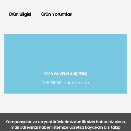
Ürün Bilgisi
Ürün Yorumları
Bu ürüne ilk yorumu siz yapın!
Yorum Yaz
%100 GÜVENLİ ALIŞVERİŞ
256 Bit SSL sertifikası ile
Kampanyalar ve en yeni ürünlerimizden ilk sizin haberiniz olsun,
mail adresinizi haber listemize ücretsiz kaydedin bizi takip