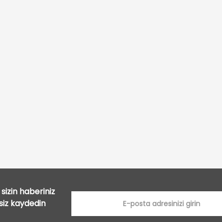
Bu ürüne ilk yorumu siz yapın!
Yorum Yaz
sizin haberiniz
tsiz kaydedin