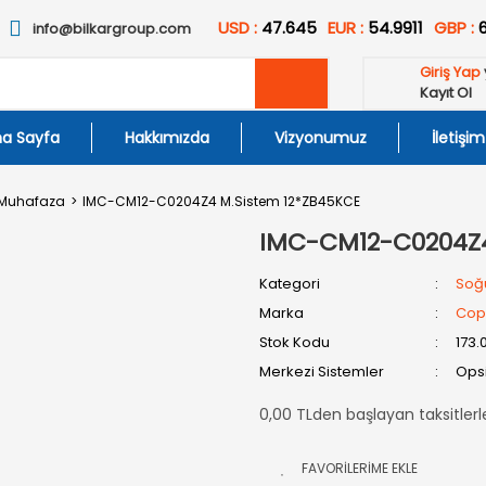
USD :
47.645
EUR :
54.9911
GBP :
info@bilkargroup.com
Giriş Yap
Kayıt Ol
a Sayfa
Hakkımızda
Vizyonumuz
İletişim
 Muhafaza
IMC-CM12-C0204Z4 M.Sistem 12*ZB45KCE
IMC-CM12-C0204Z4
Kategori
Soğ
Marka
Cop
Stok Kodu
173.
Merkezi Sistemler
Opsi
0,00 TLden başlayan taksitlerl