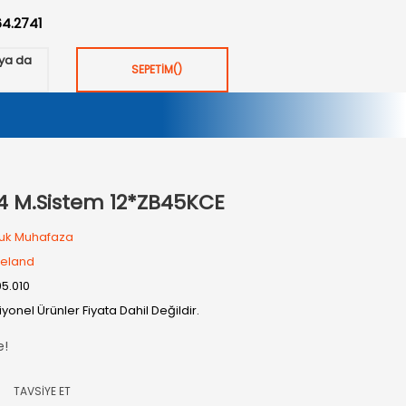
64.2741
ya da
SEPETİM
(
)
 M.Sistem 12*ZB45KCE
uk Muhafaza
eland
05.010
yonel Ürünler Fiyata Dahil Değildir.
e!
TAVSİYE ET