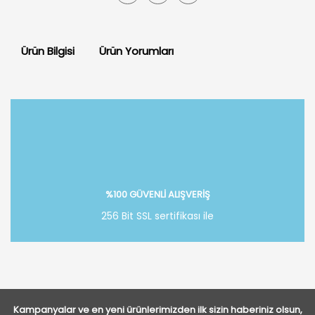
Ürün Bilgisi
Ürün Yorumları
Bu ürüne ilk yorumu siz yapın!
Yorum Yaz
%100 GÜVENLİ ALIŞVERİŞ
256 Bit SSL sertifikası ile
Kampanyalar ve en yeni ürünlerimizden ilk sizin haberiniz olsun,