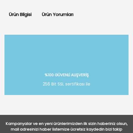
Ürün Bilgisi
Ürün Yorumları
Bu ürüne ilk yorumu siz yapın!
Yorum Yaz
%100 GÜVENLİ ALIŞVERİŞ
256 Bit SSL sertifikası ile
Kampanyalar ve en yeni ürünlerimizden ilk sizin haberiniz olsun,
mail adresinizi haber listemize ücretsiz kaydedin bizi takip