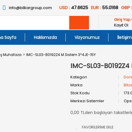
USD :
47.6625
EUR :
55.0168
GBP 
info@bilkargroup.com
Giriş Yap
Kayıt Ol
a Sayfa
Hakkımızda
Vizyonumuz
İletişim
ş Muhafaza
IMC-SL03-B0192Z4 M.Sistem 3*4JE-15Y
IMC-SL03-B0192Z4 
Kategori
Don
Marka
Bitz
Stok Kodu
173.
Merkezi Sistemler
Opsi
0,00 TLden başlayan taksitlerl