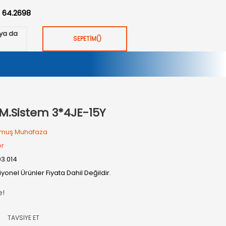
:
64.2698
ya da
SEPETİM
(
)
M.Sistem 3*4JE-15Y
muş Muhafaza
er
03.014
yonel Ürünler Fiyata Dahil Değildir.
e!
TAVSİYE ET