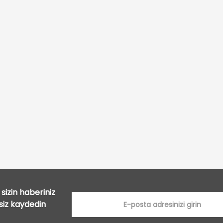
Bu ürüne ilk yorumu siz yapın!
Yorum Yaz
sizin haberiniz
tsiz kaydedin