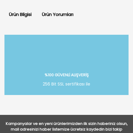
Ürün Bilgisi
Ürün Yorumları
Bu ürüne ilk yorumu siz yapın!
Yorum Yaz
%100 GÜVENLİ ALIŞVERİŞ
256 Bit SSL sertifikası ile
Kampanyalar ve en yeni ürünlerimizden ilk sizin haberiniz olsun,
mail adresinizi haber listemize ücretsiz kaydedin bizi takip