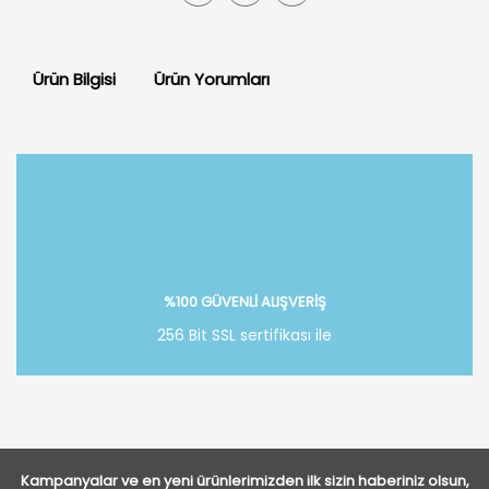
Ürün Bilgisi
Ürün Yorumları
Bu ürüne ilk yorumu siz yapın!
Yorum Yaz
%100 GÜVENLİ ALIŞVERİŞ
256 Bit SSL sertifikası ile
Kampanyalar ve en yeni ürünlerimizden ilk sizin haberiniz olsun,