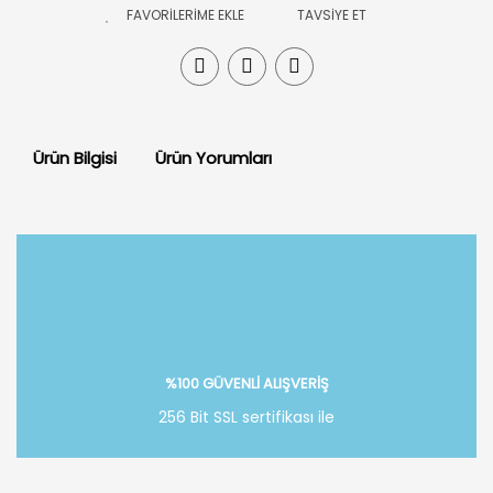
TAVSİYE ET
Ürün Bilgisi
Ürün Yorumları
Bu ürüne ilk yorumu siz yapın!
Yorum Yaz
%100 GÜVENLİ ALIŞVERİŞ
256 Bit SSL sertifikası ile