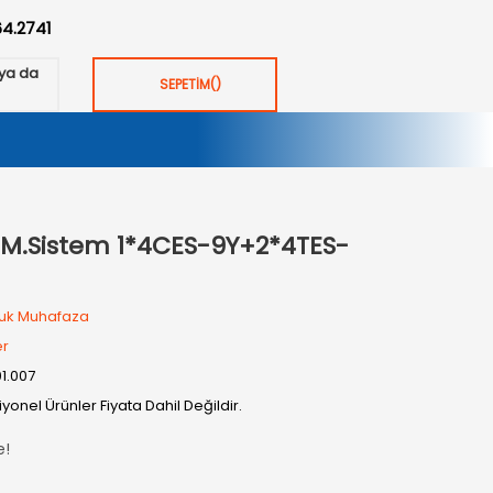
64.2741
ya da
SEPETİM
(
)
M.Sistem 1*4CES-9Y+2*4TES-
uk Muhafaza
er
01.007
yonel Ürünler Fiyata Dahil Değildir.
e!