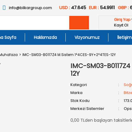
USD :
47.645
EUR :
54.9911
GBP :
info@bilkargroup.com
Giriş Yap
Kayıt Ol
a Sayfa
Hakkımızda
Vizyonumuz
İletişim
 Muhafaza
IMC-SM03-B0117Z4 M.Sistem 1*4CES-9Y+2*4TES-12Y
IMC-SM03-B0117Z4 
12Y
Kategori
Soğ
Marka
Bitz
Stok Kodu
173.
Merkezi Sistemler
Opsi
0,00 TLden başlayan taksitlerl