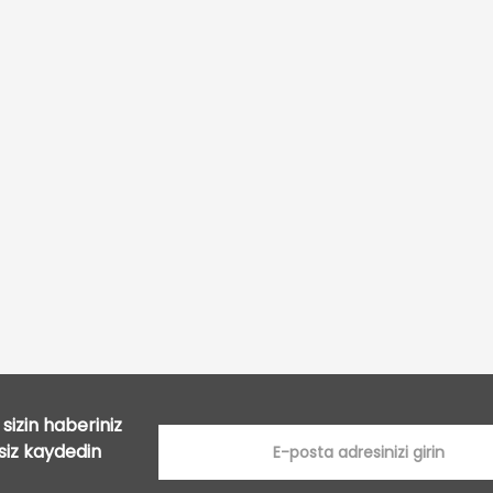
Bu ürüne ilk yorumu siz yapın!
Yorum Yaz
sizin haberiniz
tsiz kaydedin