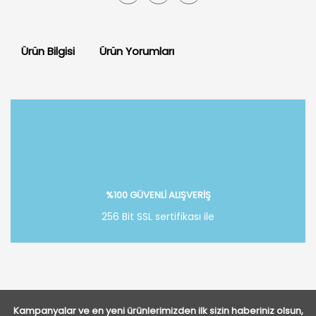
Ürün Bilgisi
Ürün Yorumları
Bu ürüne ilk yorumu siz yapın!
Yorum Yaz
%100 GÜVENLİ ALIŞVERİŞ
256 Bit SSL sertifikası ile
Kampanyalar ve en yeni ürünlerimizden ilk sizin haberiniz olsun,