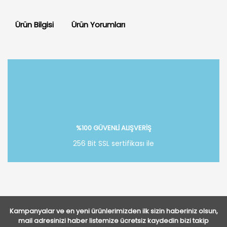
Ürün Bilgisi
Ürün Yorumları
Bu ürüne ilk yorumu siz yapın!
Yorum Yaz
%100 GÜVENLİ ALIŞVERİŞ
256 Bit SSL sertifikası ile
Kampanyalar ve en yeni ürünlerimizden ilk sizin haberiniz olsun,
mail adresinizi haber listemize ücretsiz kaydedin bizi takip