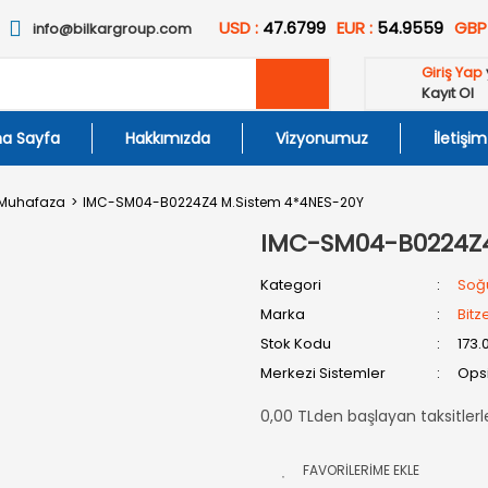
USD :
47.6799
EUR :
54.9559
GBP
info@bilkargroup.com
Giriş Yap
Kayıt Ol
a Sayfa
Hakkımızda
Vizyonumuz
İletişim
 Muhafaza
IMC-SM04-B0224Z4 M.Sistem 4*4NES-20Y
IMC-SM04-B0224Z4
Kategori
Soğ
Marka
Bitz
Stok Kodu
173.
Merkezi Sistemler
Opsi
0,00 TLden başlayan taksitlerl