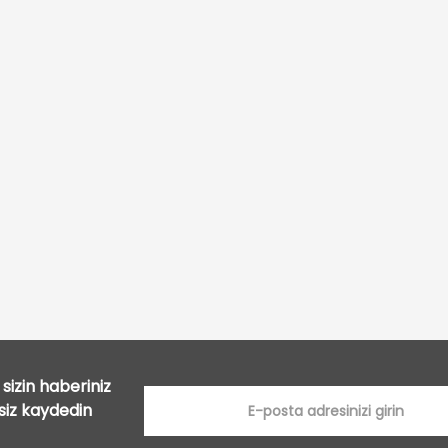
Bu ürüne ilk yorumu siz yapın!
Yorum Yaz
sizin haberiniz
tsiz kaydedin