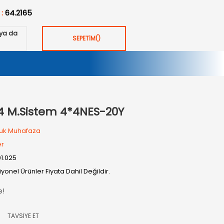
 :
64.2165
ya da
SEPETİM
(
)
 M.Sistem 4*4NES-20Y
uk Muhafaza
er
01.025
yonel Ürünler Fiyata Dahil Değildir.
e!
TAVSİYE ET