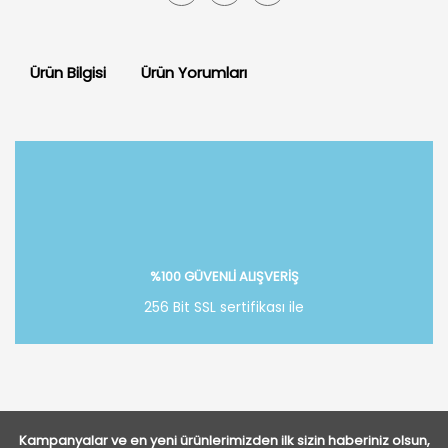
Ürün Bilgisi
Ürün Yorumları
Bu ürüne ilk yorumu siz yapın!
Yorum Yaz
%100 GÜVENLİ ALIŞVERİŞ
256 Bit SSL sertifikası ile
Kampanyalar ve en yeni ürünlerimizden ilk sizin haberiniz olsun,