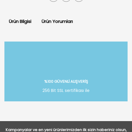
Ürün Bilgisi
Ürün Yorumları
Bu ürüne ilk yorumu siz yapın!
Yorum Yaz
%100 GÜVENLİ ALIŞVERİŞ
256 Bit SSL sertifikası ile
Kampanyalar ve en yeni ürünlerimizden ilk sizin haberiniz olsun,