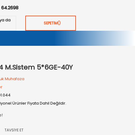
:
64.2698
ya da
SEPETİM
(
)
 M.Sistem 5*6GE-40Y
uk Muhafaza
er
01.044
yonel Ürünler Fiyata Dahil Değildir.
e!
TAVSİYE ET