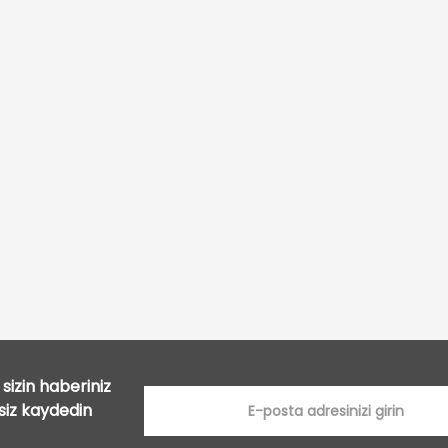
Bu ürüne ilk yorumu siz yapın!
Yorum Yaz
sizin haberiniz
tsiz kaydedin