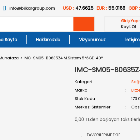
USD :
47.6625
EUR :
55.0168
GBP 
info@bilkargroup.com
Giriş Yap
Kayıt Ol
a Sayfa
Hakkımızda
Vizyonumuz
İletişim
 Muhafaza
IMC-SM05-B0635Z4 M.Sistem 5*6GE-40Y
IMC-SM05-B0635Z4
Kategori
Soğ
Marka
Bitz
Stok Kodu
173.
Merkezi Sistemler
Opsi
0,00 TLden başlayan taksitlerl