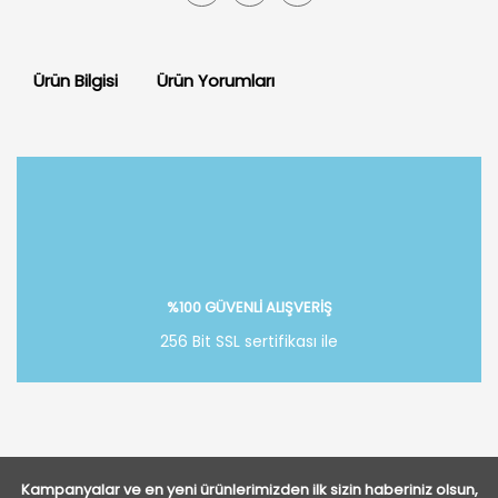
Ürün Bilgisi
Ürün Yorumları
Bu ürüne ilk yorumu siz yapın!
Yorum Yaz
%100 GÜVENLİ ALIŞVERİŞ
256 Bit SSL sertifikası ile
Kampanyalar ve en yeni ürünlerimizden ilk sizin haberiniz olsun,