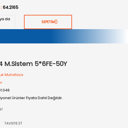
 :
64.2165
ya da
SEPETİM
(
)
 M.Sistem 5*6FE-50Y
uk Muhafaza
er
01.046
yonel Ürünler Fiyata Dahil Değildir.
e!
TAVSİYE ET