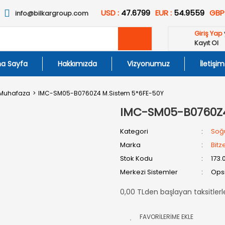
USD :
47.6799
EUR :
54.9559
GBP
info@bilkargroup.com
Giriş Yap
Kayıt Ol
a Sayfa
Hakkımızda
Vizyonumuz
İletişim
 Muhafaza
IMC-SM05-B0760Z4 M.Sistem 5*6FE-50Y
IMC-SM05-B0760Z4
Kategori
Soğ
Marka
Bitz
Stok Kodu
173.
Merkezi Sistemler
Opsi
0,00 TLden başlayan taksitlerl