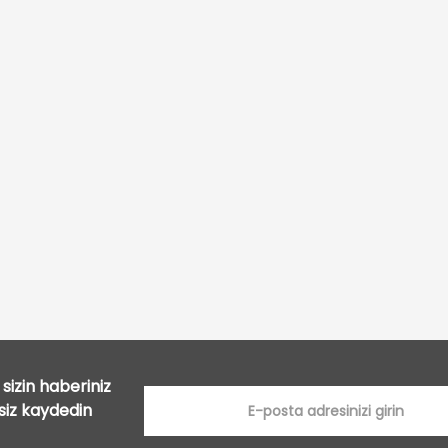
Bu ürüne ilk yorumu siz yapın!
Yorum Yaz
sizin haberiniz
tsiz kaydedin