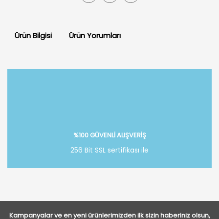
Ürün Bilgisi
Ürün Yorumları
Bu ürüne ilk yorumu siz yapın!
Yorum Yaz
%100 GÜVENLİ ALIŞVERİŞ
256 Bit SSL sertifikası ile
Kampanyalar ve en yeni ürünlerimizden ilk sizin haberiniz olsun,