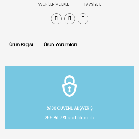
TAVSİYE ET
Ürün Bilgisi
Ürün Yorumları
Bu ürüne ilk yorumu siz yapın!
Yorum Yaz
%100 GÜVENLİ ALIŞVERİŞ
256 Bit SSL sertifikası ile