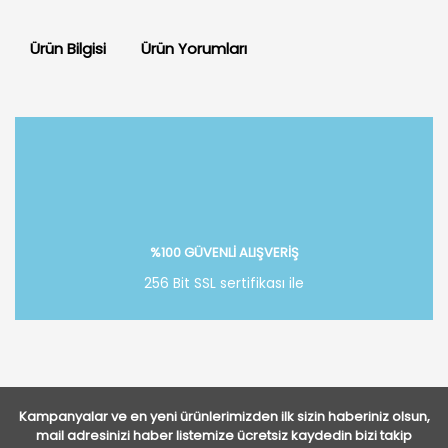
Ürün Bilgisi
Ürün Yorumları
Bu ürüne ilk yorumu siz yapın!
Yorum Yaz
%100 GÜVENLİ ALIŞVERİŞ
256 Bit SSL sertifikası ile
Kampanyalar ve en yeni ürünlerimizden ilk sizin haberiniz olsun,
mail adresinizi haber listemize ücretsiz kaydedin bizi takip