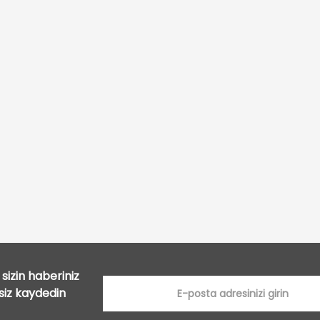
Bu ürüne ilk yorumu siz yapın!
Yorum Yaz
sizin haberiniz
tsiz kaydedin