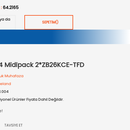
 :
64.2165
ya da
SEPETİM
(
)
 Midipack 2*ZB26KCE-TFD
uk Muhafaza
eland
11.004
yonel Ürünler Fiyata Dahil Değildir.
e!
TAVSİYE ET