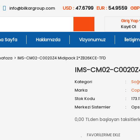
USD :
47.6799
EUR :
54.9559
GBP
info@bilkargroup.com
Giriş Yap
Kayıt Ol
a Sayfa
Hakkımızda
Vizyonumuz
İletişim
hafaza
IMS-CM02-C0020Z4 Midipack 2*ZB26KCE-TFD
IMS-CM02-C0020Z4
Kategori
Soğ
Marka
Cop
Stok Kodu
173.
Merkezi Sistemler
Opsi
0,00 TLden başlayan taksitlerl