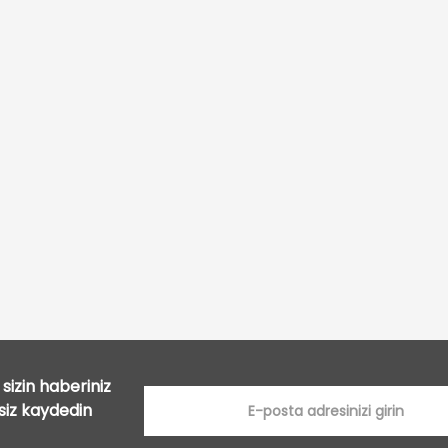
Bu ürüne ilk yorumu siz yapın!
Yorum Yaz
sizin haberiniz
tsiz kaydedin