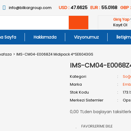
USD :
47.6625
EUR :
55.0168
GBP 
info@bilkargroup.com
Giriş Yap
Kayıt Ol
a Sayfa
Hakkımızda
Vizyonumuz
İletişim
hafaza
IMS-CM04-E0068Z4 Midipack 4*SE6043GS
IMS-CM04-E0068Z4
Kategori
Soğ
Marka
Emb
Stok Kodu
173.
Merkezi Sistemler
Opsi
0,00 TLden başlayan taksitlerl