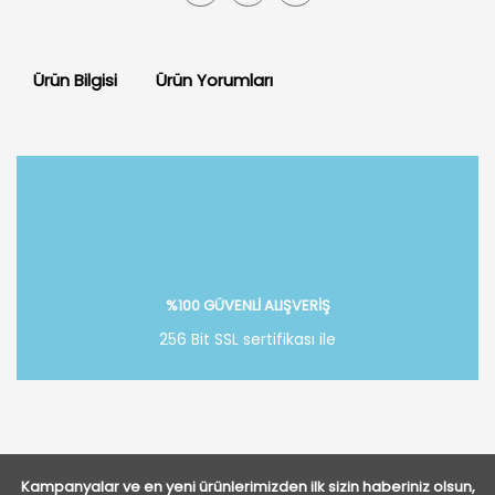
Ürün Bilgisi
Ürün Yorumları
Bu ürüne ilk yorumu siz yapın!
Yorum Yaz
%100 GÜVENLİ ALIŞVERİŞ
256 Bit SSL sertifikası ile
Kampanyalar ve en yeni ürünlerimizden ilk sizin haberiniz olsun,