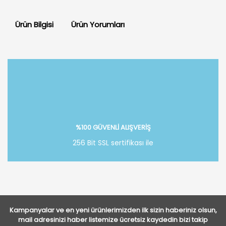
Ürün Bilgisi
Ürün Yorumları
Bu ürüne ilk yorumu siz yapın!
Yorum Yaz
%100 GÜVENLİ ALIŞVERİŞ
256 Bit SSL sertifikası ile
Kampanyalar ve en yeni ürünlerimizden ilk sizin haberiniz olsun,
mail adresinizi haber listemize ücretsiz kaydedin bizi takip