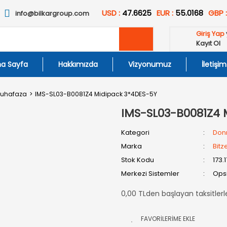
USD :
47.6625
EUR :
55.0168
GBP 
info@bilkargroup.com
Giriş Yap
Kayıt Ol
a Sayfa
Hakkımızda
Vizyonumuz
İletişim
uhafaza
IMS-SL03-B0081Z4 Midipack 3*4DES-5Y
IMS-SL03-B0081Z4 
Kategori
Don
Marka
Bitz
Stok Kodu
173.
Merkezi Sistemler
Opsi
0,00 TLden başlayan taksitlerl