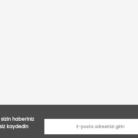
Bu ürüne ilk yorumu siz yapın!
Yorum Yaz
sizin haberiniz
tsiz kaydedin