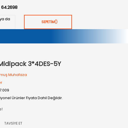
:
64.2698
ya da
SEPETİM
(
)
Midipack 3*4DES-5Y
muş Muhafaza
er
17.009
yonel Ürünler Fiyata Dahil Değildir.
e!
TAVSİYE ET