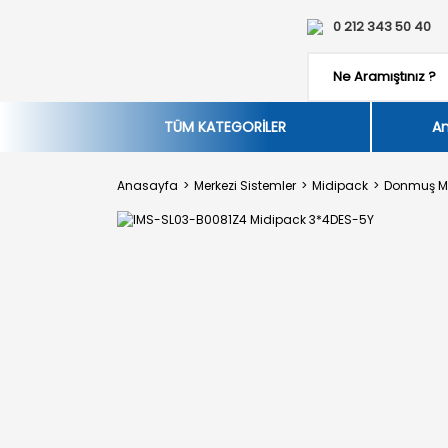
0 212 343 50 40
TÜM KATEGORİLER
An
Anasayfa
Merkezi Sistemler
Midipack
Donmuş M