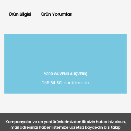
Ürün Bilgisi
Ürün Yorumları
Bu ürüne ilk yorumu siz yapın!
Yorum Yaz
%100 GÜVENLİ ALIŞVERİŞ
256 Bit SSL sertifikası ile
Kampanyalar ve en yeni ürünlerimizden ilk sizin haberiniz olsun,
mail adresinizi haber listemize ücretsiz kaydedin bizi takip