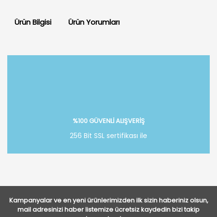
Ürün Bilgisi
Ürün Yorumları
Bu ürüne ilk yorumu siz yapın!
Yorum Yaz
%100 GÜVENLİ ALIŞVERİŞ
256 Bit SSL sertifikası ile
Kampanyalar ve en yeni ürünlerimizden ilk sizin haberiniz olsun,
mail adresinizi haber listemize ücretsiz kaydedin bizi takip