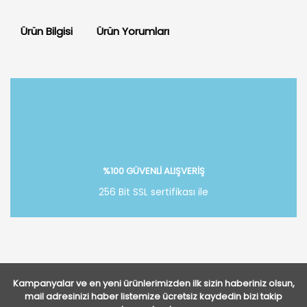
Ürün Bilgisi
Ürün Yorumları
Bu ürüne ilk yorumu siz yapın!
Yorum Yaz
%100 GÜVENLİ ALIŞVERİŞ
256 Bit SSL sertifikası ile
Kampanyalar ve en yeni ürünlerimizden ilk sizin haberiniz olsun,
mail adresinizi haber listemize ücretsiz kaydedin bizi takip