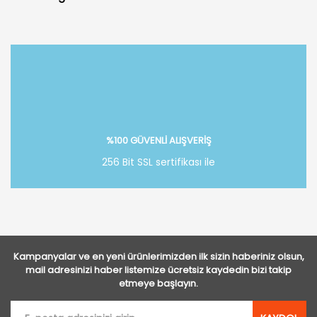
Bu ürüne ilk yorumu siz yapın!
Yorum Yaz
%100 GÜVENLİ ALIŞVERİŞ
256 Bit SSL sertifikası ile
Kampanyalar ve en yeni ürünlerimizden ilk sizin haberiniz olsun,
mail adresinizi haber listemize ücretsiz kaydedin bizi takip
etmeye başlayın.